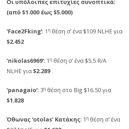
Οι υπόλοιπες επιτυχίες συνοπτικά:
(από $1.000 έως $5.000)
η
‘
Face
2
Fking
’
: 1
θέση σ’ ένα $109 NLHE για
$2.452
η
‘nikolas6969’
: 1
θέση σ’ ένα $5.5 R/A
NLHE για
$2.289
η
‘
panagaio
’
: 3
θέση στο Big $16.50 για
$1.828
η
Όθωνας ‘
otolas
’ Κατάκης
: 1
θέση σ’ ένα