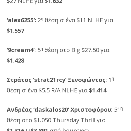
$27 NLHE για
$1.632
η
‘alex6255’:
2
θέση σ’ ένα $11 NLHE για
$1.557
η
‘9
cream
4’
: 5
θέση στο Big $27.50 για
$1.428
η
Στράτος ‘
strat
21
rcy
’ Ξενοφώντος
: 1
θέση σ’ ένα $5.5 R/A NLHE για
$1.414
η
Ανδρέας ‘
daskalos
20’ Χριστοφόρου
: 51
θέση στο $1.050 Thursday Thrill για
$1.316
(+
$3.891
από bounties)