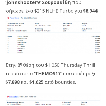
‘
johnshooter
9’ Σουρουκίδη
που
‘σήκωσε’ ένα $215 NLHE Turbo για
$8.944
!
η
Στην 8
θέση του $1.050 Thursday Thrill
τερμάτισε ο
‘
THEMOS
17’
που εισέπραξε
$7.898
και
$1.625
από bounties.