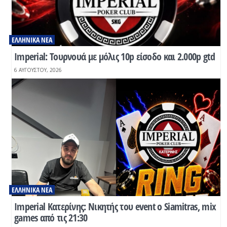
ΕΛΛΗΝΙΚΆ ΝΈΑ
Ιmperial: Τουρνουά με μόλις 10p είσοδο και 2.000p gtd
6 ΑΥΓΟΎΣΤΟΥ, 2026
ΕΛΛΗΝΙΚΆ ΝΈΑ
Imperial Κατερίνης: Νικητής του event o Siamitras, mix
games από τις 21:30