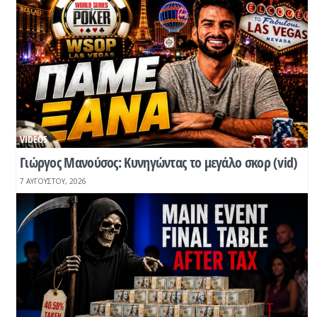
_VIDEOS
Γιώργος Μανούσος: Κυνηγώντας το μεγάλο σκορ (vid)
7 ΑΥΓΟΎΣΤΟΥ, 2026