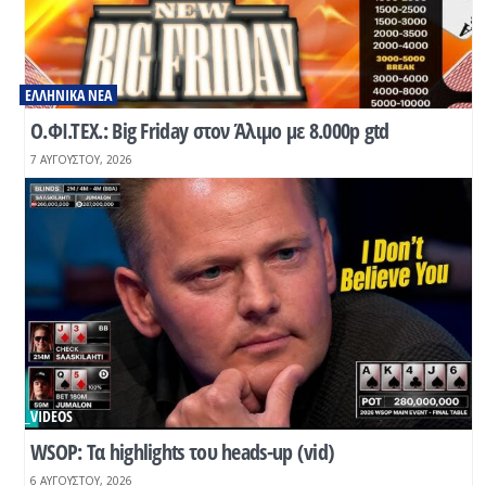
ΕΛΛΗΝΙΚΆ ΝΈΑ
Ο.ΦΙ.ΤΕΧ.: Βig Friday στον Άλιμο με 8.000p gtd
7 ΑΥΓΟΎΣΤΟΥ, 2026
_VIDEOS
WSOP: Τα highlights του heads-up (vid)
6 ΑΥΓΟΎΣΤΟΥ, 2026