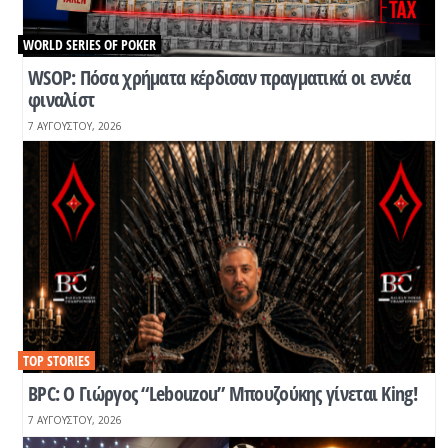
WORLD SERIES OF POKER
WSOP: Πόσα χρήματα κέρδισαν πραγματικά οι εννέα
φιναλίστ
7 ΑΥΓΟΎΣΤΟΥ, 2026
TOP STORIES
BPC: Ο Γιώργος “Lebouzou” Μπουζούκης γίνεται King!
7 ΑΥΓΟΎΣΤΟΥ, 2026