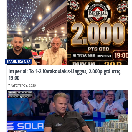
ΕΛΛΗΝΙΚΆ ΝΈΑ
Ιmperial: Το 1-2 Karakoulakis-Liaggas, 2.000p gtd στις
19:00
7 ΑΥΓΟΎΣΤΟΥ, 2026