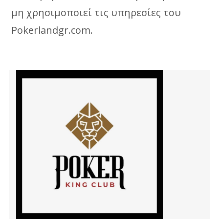
μη χρησιμοποιεί τις υπηρεσίες του
Pokerlandgr.com.