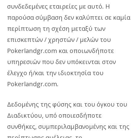
συνδεδεμένες εταιρείες με αυτό. Η
παρούσα σύμβαση δεν καλύπτει σε καμία
περίπτωση τη σχέση μεταξύ των
επισκεπτών / χρηστών / μελών του
Pokerlandgr.com και οποιωνδήποτε
υπηρεσιών που δεν υπόκεινται στον
έλεγχο ή/και την ιδιοκτησία του
Pokerlandgr.com.
Δεδομένης της φύσης και του όγκου του
Διαδικτύου, υπό οποιεσδήποτε
συνθήκες, συμπεριλαμβανομένης και της
περίπτωσης αμέλειας, το