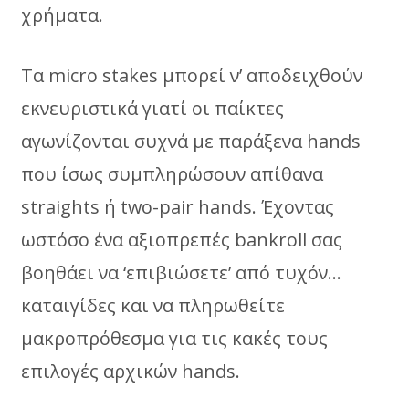
χρήματα.
Τα micro stakes μπορεί ν’ αποδειχθούν
εκνευριστικά γιατί οι παίκτες
αγωνίζονται συχνά με παράξενα hands
που ίσως συμπληρώσουν απίθανα
straights ή two-pair hands. Έχοντας
ωστόσο ένα αξιοπρεπές bankroll σας
βοηθάει να ‘επιβιώσετε’ από τυχόν…
καταιγίδες και να πληρωθείτε
μακροπρόθεσμα για τις κακές τους
επιλογές αρχικών hands.