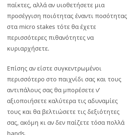
παίκτες, αλλά αν υιοθετήσετε μια
προσέγγιση ποιότητας έναντι ποσότητας
στα micro stakes τότε θα έχετε
περισσότερες πιθανότητες να
κυριαρχήσετε.
Επίσης αν είστε συγκεντρωμένοι
περισσότερο στο παιχνίδι σας και τους
αντιπάλους σας θα μπορέσετε ν’
αξιοποιήσετε καλύτερα τις αδυναμίες
τους και θα βελτιώσετε τις δεξιότητες
σας, ακόμη κι αν δεν παίζετε τόσα πολλά
hands.