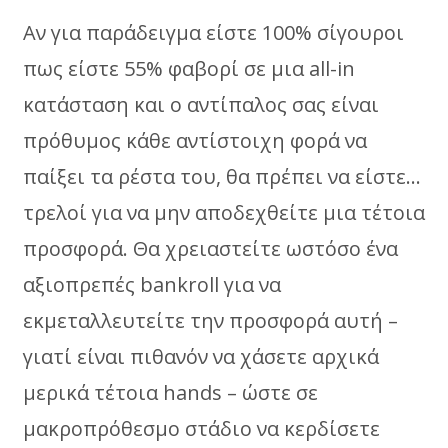
Αν για παράδειγμα είστε 100% σίγουροι
πως είστε 55% φαβορί σε μια all-in
κατάσταση και ο αντίπαλος σας είναι
πρόθυμος κάθε αντίστοιχη φορά να
παίξει τα ρέστα του, θα πρέπει να είστε…
τρελοί για να μην αποδεχθείτε μια τέτοια
προσφορά. Θα χρειαστείτε ωστόσο ένα
αξιοπρεπές bankroll για να
εκμεταλλευτείτε την προσφορά αυτή –
γιατί είναι πιθανόν να χάσετε αρχικά
μερικά τέτοια hands – ώστε σε
μακροπρόθεσμο στάδιο να κερδίσετε