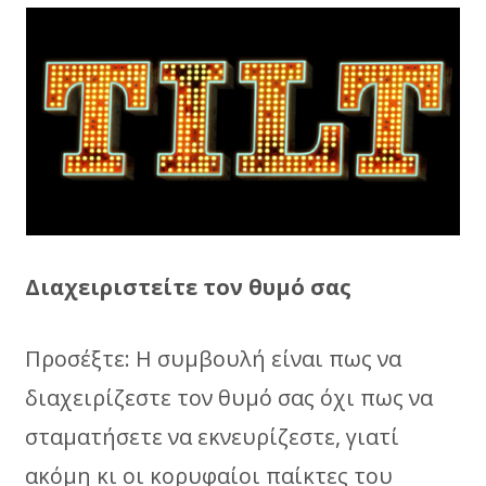
Διαχειριστείτε
τον
θυμό
σας
Προσέξτε: Η συμβουλή είναι πως να
διαχειρίζεστε τον θυμό σας όχι πως να
σταματήσετε να εκνευρίζεστε, γιατί
ακόμη κι οι κορυφαίοι παίκτες του