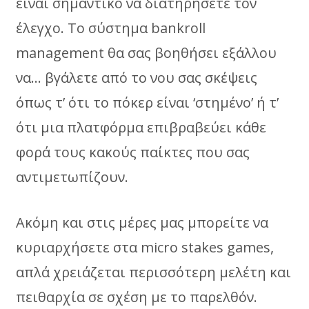
είναι σημαντικό να διατηρήσετε τον
έλεγχο. Το σύστημα bankroll
management θα σας βοηθήσει εξάλλου
να… βγάλετε από το νου σας σκέψεις
όπως τ’ ότι το πόκερ είναι ‘στημένο’ ή τ’
ότι μια πλατφόρμα επιβραβεύει κάθε
φορά τους κακούς παίκτες που σας
αντιμετωπίζουν.
Ακόμη και στις μέρες μας μπορείτε να
κυριαρχήσετε στα micro stakes games,
απλά χρειάζεται περισσότερη μελέτη και
πειθαρχία σε σχέση με το παρελθόν.