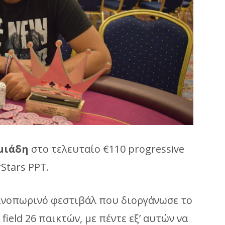
μιάδη
στο τελευταίο €110 progressive
Stars PPT.
θινοπωρινό φεστιβάλ που διοργάνωσε το
field 26 παικτών, με πέντε εξ’ αυτών να