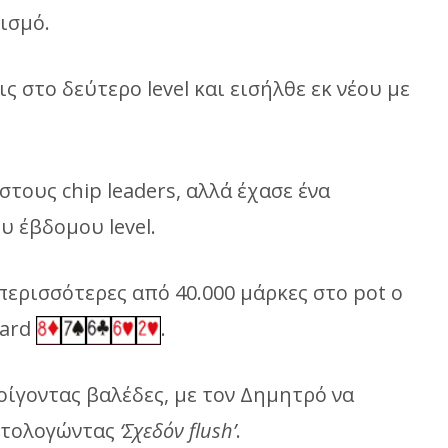
ισμό.
 στο δεύτερο level και εισήλθε εκ νέου με
στους chip leaders, αλλά έχασε ένα
υ έβδομου level.
ι περισσότερες από 40.000 μάρκες στο pot ο
oard
.
νοίγοντας βαλέδες, με τον Δημητρό να
ριτολογώντας
‘Σχεδόν
flush
’
.