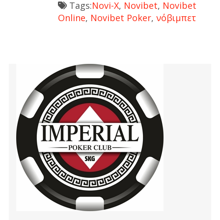
Tags:
Novi-X
,
Novibet
,
Novibet
Online
,
Novibet Poker
,
νόβιμπετ