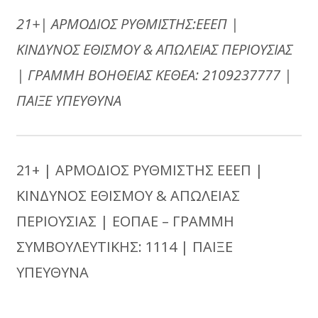
21+| ΑΡΜΟΔΙΟΣ ΡΥΘΜΙΣΤΗΣ:ΕΕΕΠ |
ΚΙΝΔΥΝΟΣ ΕΘΙΣΜΟΥ & ΑΠΩΛΕΙΑΣ ΠΕΡΙΟΥΣΙΑΣ
| ΓΡΑΜΜΗ ΒΟΗΘΕΙΑΣ ΚΕΘΕΑ: 2109237777 |
ΠΑΙΞΕ ΥΠΕΥΘΥΝΑ
21+ | ΑΡΜΟΔΙΟΣ ΡΥΘΜΙΣΤΗΣ ΕΕΕΠ |
ΚΙΝΔΥΝΟΣ ΕΘΙΣΜΟΥ & ΑΠΩΛΕΙΑΣ
ΠΕΡΙΟΥΣΙΑΣ | ΕΟΠΑΕ – ΓΡΑΜΜΗ
ΣΥΜΒΟΥΛΕΥΤΙΚΗΣ: 1114 | ΠΑΙΞΕ
ΥΠΕΥΘΥΝΑ