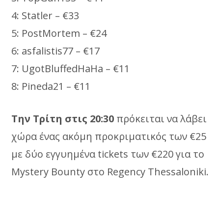
4: Statler – €33
5: PostMortem – €24
6: asfalistis77 – €17
7: UgotBluffedHaHa – €11
8: Pineda21 – €11
Την Τρίτη στις 20:30
πρόκειται να λάβει
χώρα ένας ακόμη προκριματικός των €25
με δύο εγγυημένα tickets των €220 για το
Mystery Bounty στο Regency Thessaloniki.