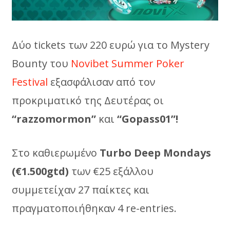
Δύο tickets των 220 ευρώ για το Mystery
Bounty του
Novibet Summer Poker
Festival
εξασφάλισαν από τον
προκριματικό της Δευτέρας οι
“razzomormon”
και
“Gopass01”!
Στο καθιερωμένο
Turbo Deep Mondays
(€1.500gtd)
των €25 εξάλλου
συμμετείχαν 27 παίκτες και
πραγματοποιήθηκαν 4 re-entries.