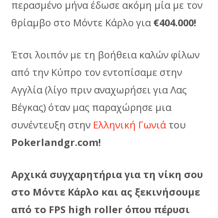
περασμένο μήνα έδωσε ακόμη μία με τον
θρίαμβο στο Μόντε Κάρλο για
€404.000!
Έτσι λοιπόν με τη βοήθεια καλών φίλων
από την Κύπρο τον εντοπίσαμε στην
Αγγλία (λίγο πριν αναχωρήσει για Λας
Βέγκας) όταν μας παραχώρησε μια
συνέντευξη στην
Ελληνική Γωνιά
του
Pokerlandgr.com!
Aρχικά συγχαρητήρια για τη νίκη σου
στο Μόντε Κάρλο και ας ξεκινήσουμε
από το FPS high roller όπου πέρυσι