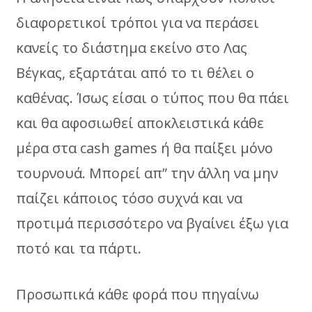
διαφορετικοί τρόποι για να περάσει
κανείς το διάστημα εκείνο στο Λας
Βέγκας, εξαρτάται από το τι θέλει ο
καθένας. Ίσως είσαι ο τύπος που θα πάει
και θα αφοσιωθεί αποκλειστικά κάθε
μέρα στα cash games ή θα παίξει μόνο
τουρνουά. Μπορεί απ” την άλλη να μην
παίζει κάποιος τόσο συχνά και να
προτιμά περισσότερο να βγαίνει έξω για
ποτό και τα πάρτι.
Προσωπικά κάθε φορά που πηγαίνω