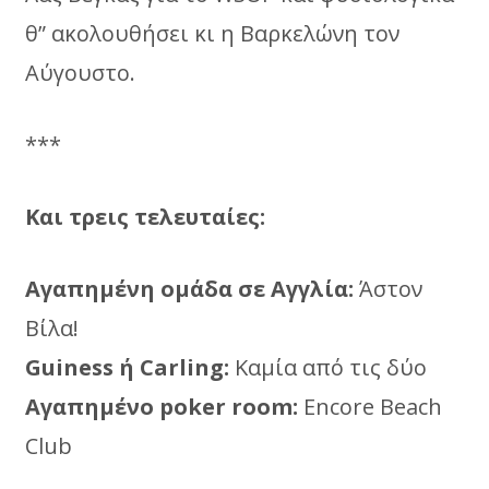
θ” ακολουθήσει κι η Βαρκελώνη τον
Αύγουστο.
***
Και τρεις τελευταίες:
Αγαπημένη ομάδα σε Αγγλία:
Άστον
Βίλα!
Guiness ή Carling:
Καμία από τις δύο
Αγαπημένο poker room:
Encore Beach
Club