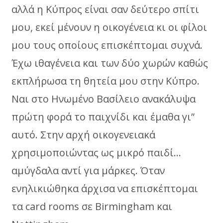
αλλά η Κύπρος είναι σαν δεύτερο σπίτι
μου, εκεί μένουν η οικογένεια κι οι φίλοι
μου τους οποίους επισκέπτομαι συχνά.
Έχω ιθαγένεια και των δύο χωρών καθώς
εκπλήρωσα τη θητεία μου στην Κύπρο.
Ναι στο Ηνωμένο Βασίλειο ανακάλυψα
πρώτη φορά το παιχνίδι και έμαθα γι”
αυτό. Στην αρχή οικογενειακά
χρησιμοποιώντας ως μικρό παιδί…
αμύγδαλα αντί για μάρκες. Όταν
ενηλικιώθηκα άρχισα να επισκέπτομαι
τα card rooms σε Birmingham και