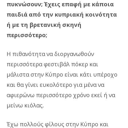
πυκνώσουν; Έχεις επαφή με κάποια
παιδιά από την κυπριακή κοινότητα
ή με τη βρετανική σκηνή
περισσότερο;
H πιθανότητα να διοργανωθούν
περισσότερα φεστιβάλ πόκερ και
μάλιστα στην Κύπρο είναι κάτι υπέροχο
και θα γίνει ευκολότερο για μένα να
αφιερώνω περισσότερο χρόνο εκεί ή να
μείνω κιόλας.
Έχω πολλούς φίλους στην Κύπρο και