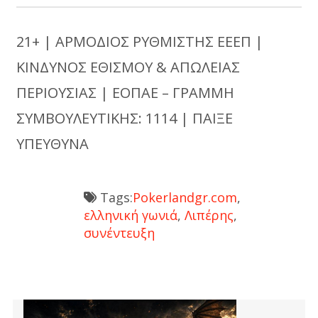
21+ | ΑΡΜΟΔΙΟΣ ΡΥΘΜΙΣΤΗΣ ΕΕΕΠ |
ΚΙΝΔΥΝΟΣ ΕΘΙΣΜΟΥ & ΑΠΩΛΕΙΑΣ
ΠΕΡΙΟΥΣΙΑΣ | ΕΟΠΑΕ – ΓΡΑΜΜΗ
ΣΥΜΒΟΥΛΕΥΤΙΚΗΣ: 1114 | ΠΑΙΞΕ
ΥΠΕΥΘΥΝΑ
Tags:
Pokerlandgr.com
,
ελληνική γωνιά
,
Λιπέρης
,
συνέντευξη