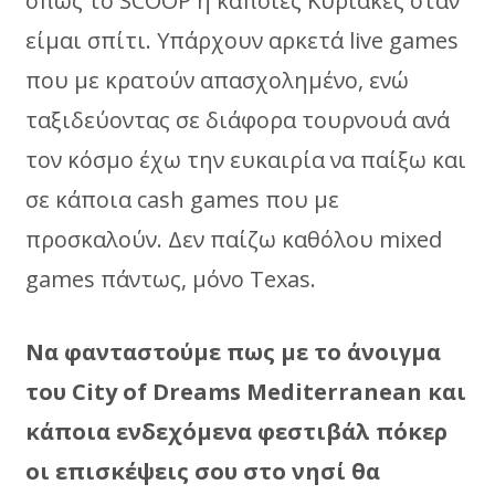
όπως το SCOOP ή κάποιες Κυριακές όταν
είμαι σπίτι. Υπάρχουν αρκετά live games
που με κρατούν απασχολημένο, ενώ
ταξιδεύοντας σε διάφορα τουρνουά ανά
τον κόσμο έχω την ευκαιρία να παίξω και
σε κάποια cash games που με
προσκαλούν. Δεν παίζω καθόλου mixed
games πάντως, μόνο Texas.
Να φανταστούμε πως με το άνοιγμα
του City of Dreams Mediterranean και
κάποια ενδεχόμενα φεστιβάλ πόκερ
οι επισκέψεις σου στο νησί θα