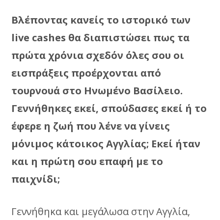
Βλέποντας κανείς το ιστορικό των
live cashes θα διαπιστώσει πως τα
πρώτα χρόνια σχεδόν όλες σου οι
εισπράξεις προέρχονται από
τουρνουά στο Ηνωμένο Βασίλειο.
Γεννήθηκες εκεί, σπούδασες εκεί ή το
έφερε η ζωή που λένε να γίνεις
μόνιμος κάτοικος Αγγλίας; Εκεί ήταν
και η πρώτη σου επαφή με το
παιχνίδι;
Γεννήθηκα και μεγάλωσα στην Αγγλία,