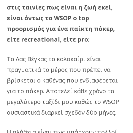
στις ταινίες πως είναι η ζωή εκεί,
είναι όντως το WSOP ο top
προορισμός για ένα παίκτη πόκερ,
είτε recreational, είτε pro;
Το Λας Βέγκας το καλοκαίρι είναι
πραγματικά το μέρος που πρέπει να
βρίσκεται ο καθένας που ενδιαφέρεται
για το πόκερ. Αποτελεί κάθε χρόνο το
μεγαλύτερο ταξίδι μου καθώς το WSOP
ουσιαστικά διαρκεί σχεδόν δύο μήνες.
Η αλήθεια είναι πως υπάρχουν πολλοί