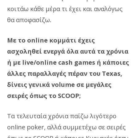
κοιτάω κάθε μέρα τι έχει και αναλόγως
θα αποφασίζω.
Mε το online κομμάτι έχεις
ασχοληθεί ενεργά όλα αυτά τα χρόνια
ή με live/online cash games ή κάποιες
άλλες παραλλαγές πέραν του Texas,
δίνεις γενικά volume σε μεγάλες
σειρές όπως το SCOOP;
Τα τελευταία χρόνια παίζω λιγότερο
online poker, αλλά συμμετέχω σε σειρές