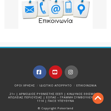
Facebook
YouTube
Instagram
ΌΡΟΙ ΧΡΉΣΗΣ
ΙΔΙΩΤΙΚΌ ΑΠΌΡΡΗΤΟ
ΕΠΙΚΟΙΝΩΝΊΑ
21+ | ΑΡΜΟΔΙΟΣ ΡΥΘΜΙΣΤΗΣ ΕΕΕΠ | ΚΙΝΔΥΝΟΣ ΕΘΙΣΜΟΥ &
ΑΠΩΛΕΙΑΣ ΠΕΡΙΟΥΣΙΑΣ | ΕΟΠΑΕ – ΓΡΑΜΜΗ ΣΥΜΒΟΥΛΕΥΤΙΚΗΣ:
1114 | ΠΑΙΞΕ ΥΠΕΥΘΥΝΑ
© Copyright Pokerland