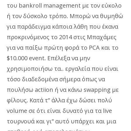
του bankroll management με τον εύκολο
ή τον δύσκολο τρόπο. Μπορώ να θυμηθώ
για παράδειγμα κάποια λάθη που έκανα
προκρινόμενος το 2014 στις Μπαχάμες
για να παίξω πρώτη φορά το PCA και το
$10.000 event. Επέλεξα να μην
χρησιμοποιήσω τα.. εργαλεία που είναι
τόσο διαδεδομένα σήμερα όπως να
πουλήσω actiion ή να κάνω swapping με
φίλους. Κατά τ” άλλα έχω δώσει πολύ
volume σε ότι είναι δυνατό για τα live
τουρνουά και γι” αυτό υπάρχει και μια