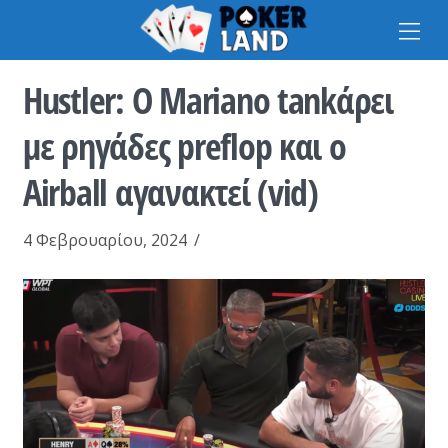
Na
Hustler: O Mariano tankάρει
με ρηγάδες preflop και ο
Airball αγανακτεί (vid)
4 Φεβρουαρίου, 2024