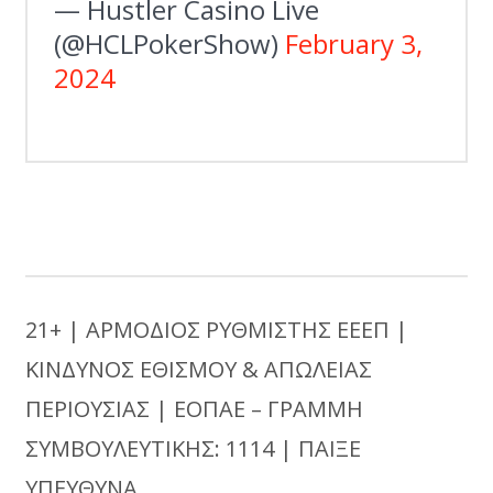
— Hustler Casino Live
(@HCLPokerShow)
February 3,
2024
21+ | ΑΡΜΟΔΙΟΣ ΡΥΘΜΙΣΤΗΣ ΕΕΕΠ |
ΚΙΝΔΥΝΟΣ ΕΘΙΣΜΟΥ & ΑΠΩΛΕΙΑΣ
ΠΕΡΙΟΥΣΙΑΣ | ΕΟΠΑΕ – ΓΡΑΜΜΗ
ΣΥΜΒΟΥΛΕΥΤΙΚΗΣ: 1114 | ΠΑΙΞΕ
ΥΠΕΥΘΥΝΑ