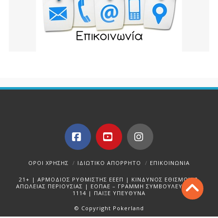
Facebook
YouTube
Instagram
ΌΡΟΙ ΧΡΉΣΗΣ
ΙΔΙΩΤΙΚΌ ΑΠΌΡΡΗΤΟ
ΕΠΙΚΟΙΝΩΝΊΑ
21+ | ΑΡΜΟΔΙΟΣ ΡΥΘΜΙΣΤΗΣ ΕΕΕΠ | ΚΙΝΔΥΝΟΣ ΕΘΙΣΜΟΥ &
ΑΠΩΛΕΙΑΣ ΠΕΡΙΟΥΣΙΑΣ | ΕΟΠΑΕ – ΓΡΑΜΜΗ ΣΥΜΒΟΥΛΕΥΤΙΚΗΣ:
1114 | ΠΑΙΞΕ ΥΠΕΥΘΥΝΑ
© Copyright Pokerland