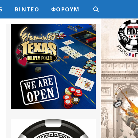
S
ΒΊΝΤΕΟ
ΦΌΡΟΥΜ