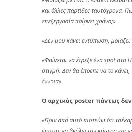
και άλλες παρτίδες ταυτόχρονα. Π
επεξεργασία παίρνει χρόνο;»
«Δεν μου κάνει εντύπωση, μοιάζει 
«Φαίνεται να έτρεξε ένα spot στο 
στιγμή. Δεν θα έπρεπε να το κάνει
έννοια»
Ο αρχικός poster πάντως δεν
«Πριν από αυτό πιστεύω ότι τσέκαρε
έπρεπε να βγάλω την κάμερα και ν