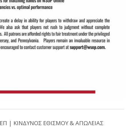
ΕΠ | ΚΙΝΔΥΝΟΣ ΕΘΙΣΜΟΥ & ΑΠΩΛΕΙΑΣ