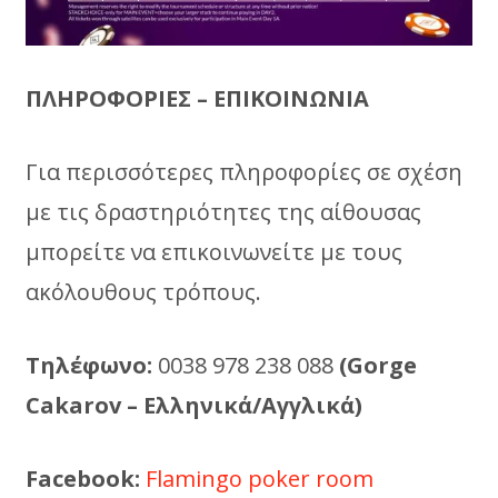
ΠΛΗΡΟΦΟΡΙΕΣ – ΕΠΙΚΟΙΝΩΝΙΑ
Για περισσότερες πληροφορίες σε σχέση
με τις δραστηριότητες της αίθουσας
μπορείτε να επικοινωνείτε με τους
ακόλουθους τρόπους.
Tηλέφωνο:
0038 978 238 088
(Gorge
Cakarov – Ελληνικά/Αγγλικά)
Facebook:
Flamingo poker room