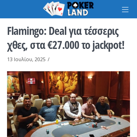
Na
Flamingo: Deal για τέσσερις
χθες, στα €27.000 το jackpot!
13 Ιουλίου, 2025