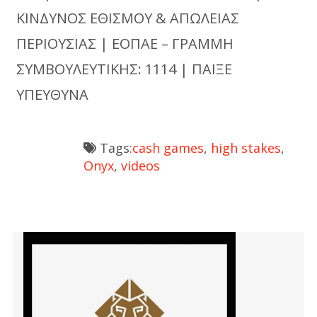
ΚΙΝΔΥΝΟΣ ΕΘΙΣΜΟΥ & ΑΠΩΛΕΙΑΣ
ΠΕΡΙΟΥΣΙΑΣ | ΕΟΠΑΕ – ΓΡΑΜΜΗ
ΣΥΜΒΟΥΛΕΥΤΙΚΗΣ: 1114 | ΠΑΙΞΕ
ΥΠΕΥΘΥΝΑ
Tags:
cash games
,
high stakes
,
Onyx
,
videos