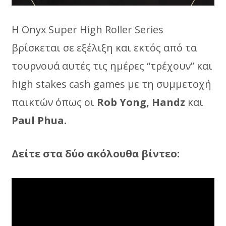
H Onyx Super High Roller Series
βρίσκεται σε εξέλιξη και εκτός από τα
τουρνουά αυτές τις ημέρες “τρέχουν” και
high stakes cash games με τη συμμετοχή
παικτών όπως οι
Rob Yong, Handz
και
Paul Phua.
Δείτε στα δύο ακόλουθα βίντεο: