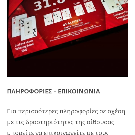
ΠΛΗΡΟΦΟΡΙΕΣ – ΕΠΙΚΟΙΝΩΝΙΑ
Για περισσότερες πληροφορίες σε σχέση
με τις δραστηριότητες της αίθουσας
μπορείτε να επικοινωνείτε με τους