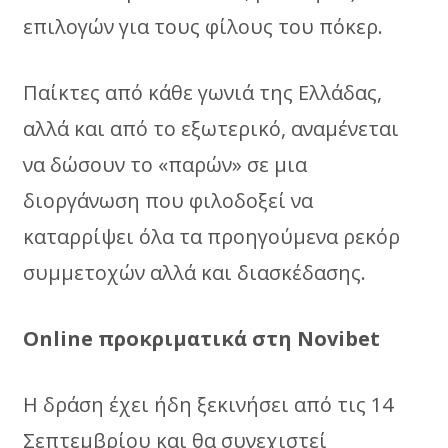
επιλογών για τους φίλους του πόκερ.
Παίκτες από κάθε γωνιά της Ελλάδας,
αλλά και από το εξωτερικό, αναμένεται
να δώσουν το «παρών» σε μια
διοργάνωση που φιλοδοξεί να
καταρρίψει όλα τα προηγούμενα ρεκόρ
συμμετοχών αλλά και διασκέδασης.
Online προκριματικά στη Novibet
Η δράση έχει ήδη ξεκινήσει από τις 14
Σεπτεμβρίου και θα συνεχιστεί