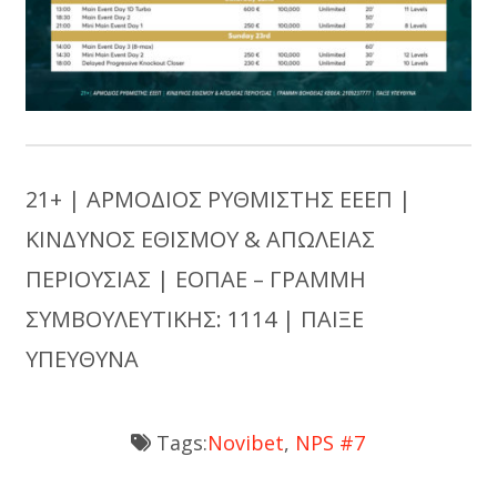
21+ | ΑΡΜΟΔΙΟΣ ΡΥΘΜΙΣΤΗΣ ΕΕΕΠ |
ΚΙΝΔΥΝΟΣ ΕΘΙΣΜΟΥ & ΑΠΩΛΕΙΑΣ
ΠΕΡΙΟΥΣΙΑΣ | ΕΟΠΑΕ – ΓΡΑΜΜΗ
ΣΥΜΒΟΥΛΕΥΤΙΚΗΣ: 1114 | ΠΑΙΞΕ
ΥΠΕΥΘΥΝΑ
Tags:
Novibet
,
NPS #7