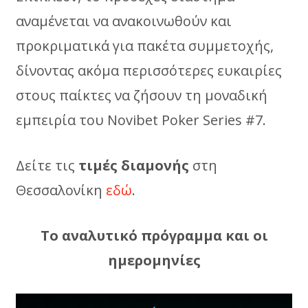
αναμένεται να ανακοινωθούν και
προκριματικά για πακέτα συμμετοχής,
δίνοντας ακόμα περισσότερες ευκαιρίες
στους παίκτες να ζήσουν τη μοναδική
εμπειρία του Novibet Poker Series #7.
Δείτε τις
τιμές διαμονής
στη
Θεσσαλονίκη
εδώ
.
Το αναλυτικό πρόγραμμα και οι
ημερομηνίες