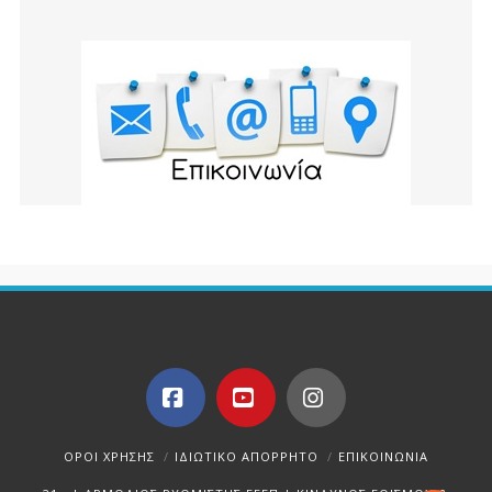
Facebook
YouTube
Instagram
ΌΡΟΙ ΧΡΉΣΗΣ
ΙΔΙΩΤΙΚΌ ΑΠΌΡΡΗΤΟ
ΕΠΙΚΟΙΝΩΝΊΑ