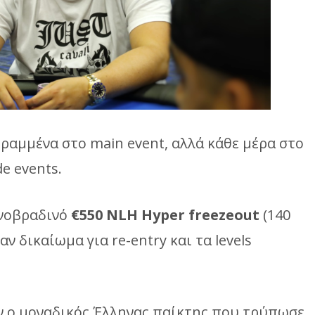
τραμμένα στο main event, αλλά κάθε μέρα στο
e events.
ινοβραδινό
€550 NLH Hyper freezeout
(140
αν δικαίωμα για re-entry και τα levels
 ο μοναδικός Έλληνας παίκτης που τρύπωσε