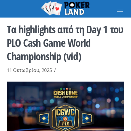
Na
Tα highlights από τη Day 1 του
PLO Cash Game World
Championship (vid)
11 Οκτωβρίου, 2025