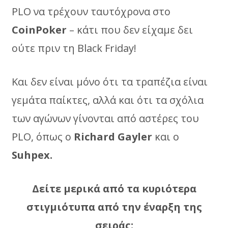
PLO να τρέχουν ταυτόχρονα στο
CoinPoker
– κάτι που δεν είχαμε δει
ούτε πριν τη Black Friday!
Και δεν είναι μόνο ότι τα τραπέζια είναι
γεμάτα παίκτες, αλλά και ότι τα σχόλια
των αγώνων γίνονται από αστέρες του
PLO, όπως ο
Richard Gayler
και ο
Suhpex.
Δείτε μερικά από τα κυριότερα
στιγμιότυπα από την έναρξη της
σειράς: