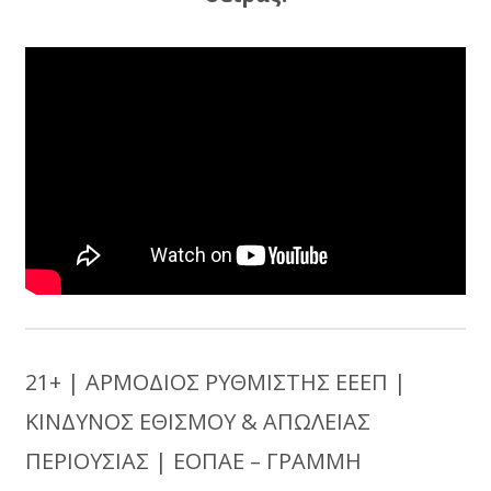
21+ | ΑΡΜΟΔΙΟΣ ΡΥΘΜΙΣΤΗΣ ΕΕΕΠ |
ΚΙΝΔΥΝΟΣ ΕΘΙΣΜΟΥ & ΑΠΩΛΕΙΑΣ
ΠΕΡΙΟΥΣΙΑΣ | ΕΟΠΑΕ – ΓΡΑΜΜΗ