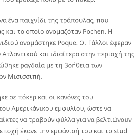
ώνα ένα παιχνίδι της τράπουλας, που
ας και το οποίο ονομαζόταν Pochen. Η
νιδιού ονομάστηκε Poque. Οι Γάλλοι έφεραν
υ Ατλαντικού και ιδιαίτερα στην περιοχή της
ώθηκε ραγδαία με τη βοήθεια των
ον Μισισσιπή.
ε σε πόκερ και οι κανόνες του
του Αμερικάνικου εμφυλίου, ώστε να
ίκτες να τραβούν φύλλα για να βελτιώνουν
 εποχή έκανε την εμφάνισή του και το stud