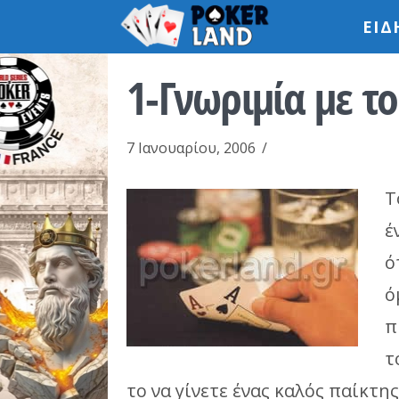
ΕΙΔ
1-Γνωριμία με τ
7 Ιανουαρίου, 2006
Τ
έ
ό
ό
π
τ
το να γίνετε ένας καλός παίκτ