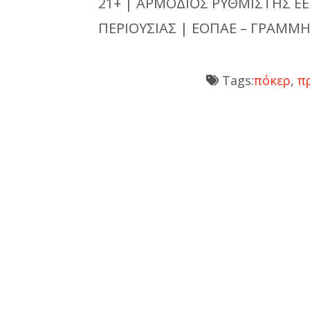
21+ | ΑΡΜΟΔΙΟΣ ΡΥΘΜΙΣΤΗΣ ΕΕ
ΠΕΡΙΟΥΣΙΑΣ | ΕΟΠΑΕ – ΓΡΑΜΜΗ
Tags:
πόκερ
,
π