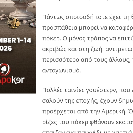
Πάντως οποιοσδήποτε έχει τη 
προσπάθεια μπορεί να καταφέρε
πόκερ. Ο μόνος τρόπος να επιτ
ακριβώς και στη ζωή: αντιμετω
περισσότερο από τους άλλους, 
ανταγωνισμό.
Πολλές ταινίες γουέστερν, που 
σαλούν της εποχής, έχουν δημι
προέρχεται από την Αμερική. Ό
ρίζες του πόκερ φθάνουν εκατον
έπαιζαν ένα παιχνίδι με χαρτιά