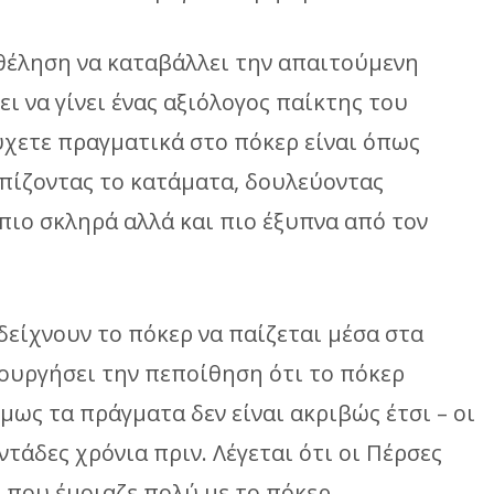
θέληση να καταβάλλει την απαιτούμενη
ι να γίνει ένας αξιόλογος παίκτης του
ύχετε πραγματικά στο πόκερ είναι όπως
πίζοντας το κατάματα, δουλεύοντας
πιο σκληρά αλλά και πιο έξυπνα από τον
δείχνουν το πόκερ να παίζεται μέσα στα
ουργήσει την πεποίθηση ότι το πόκερ
μως τα πράγματα δεν είναι ακριβώς έτσι – οι
τάδες χρόνια πριν. Λέγεται ότι οι Πέρσες
, που έμοιαζε πολύ με το πόκερ.