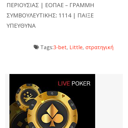
ΠΕΡΙΟΥΣΙΑΣ | ΕΟΠΑΕ – ΓΡΑΜΜΗ
ΣΥΜΒΟΥΛΕΥΤΙΚΗΣ: 1114 | ΠΑΙΞΕ
ΥΠΕΥΘΥΝΑ
Tags:
3-bet
,
Little
,
στρατηγική