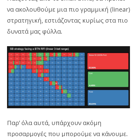
να ακολουθούμε μια πιο γραμμική (linear)
στρατηγική, εστιάζοντας κυρίως στα πιο
δυνατά μας φύλλα.
Παρ’ όλα αυτά, υπάρχουν ακόμη
προσαρμογές που μπορούμε να κάνουμε.