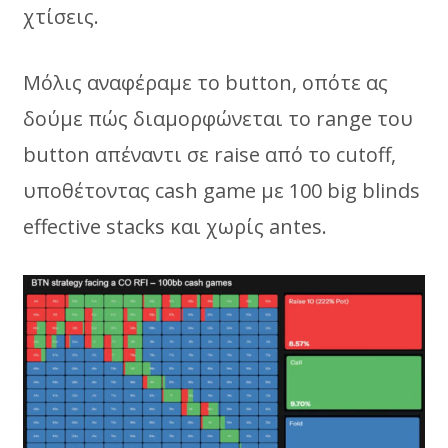
χτίσεις.
Μόλις αναφέραμε το button, οπότε ας
δούμε πώς διαμορφώνεται το range του
button απέναντι σε raise από το cutoff,
υποθέτοντας cash game με 100 big blinds
effective stacks και χωρίς antes.