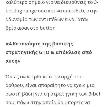
καλύτερο σημείο για να διευρύνεις το 3-
betting range σου και να επιτεθείς στην
αδυναμία των αντιπάλων είναι όταν
βρίσκεσαι στο button.
#4 Κατανόηση της βασικής
στρατηγικής GTO & απόκλιση από
αυτήν
Όπως αναφέρθηκε στην αρχή του
άρθρου, είναι απαραίτητο να έχεις μια
σωστή βάση για τη στρατηγική των 3-bet
σου, πάνω στην οποία θα μπορείς να