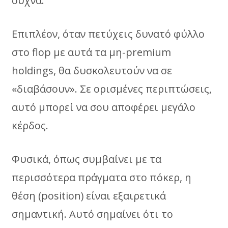
συχνά.
Επιπλέον, όταν πετύχεις δυνατό φύλλο
στο flop με αυτά τα μη-premium
holdings, θα δυσκολευτούν να σε
«διαβάσουν». Σε ορισμένες περιπτώσεις,
αυτό μπορεί να σου αποφέρει μεγάλο
κέρδος.
Φυσικά, όπως συμβαίνει με τα
περισσότερα πράγματα στο πόκερ, η
θέση (position) είναι εξαιρετικά
σημαντική. Αυτό σημαίνει ότι το