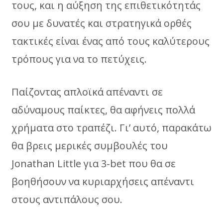
τους, και η αύξηση της επιθετικότητάς
σου με δυνατές και στρατηγικά ορθές
τακτικές είναι ένας από τους καλύτερους
τρόπους για να το πετύχεις.
Παίζοντας απλοϊκά απέναντι σε
αδύναμους παίκτες, θα αφήνεις πολλά
χρήματα στο τραπέζι. Γι’ αυτό, παρακάτω
θα βρεις μερικές συμβουλές του
Jonathan Little για 3-bet που θα σε
βοηθήσουν να κυριαρχήσεις απέναντι
στους αντιπάλους σου.