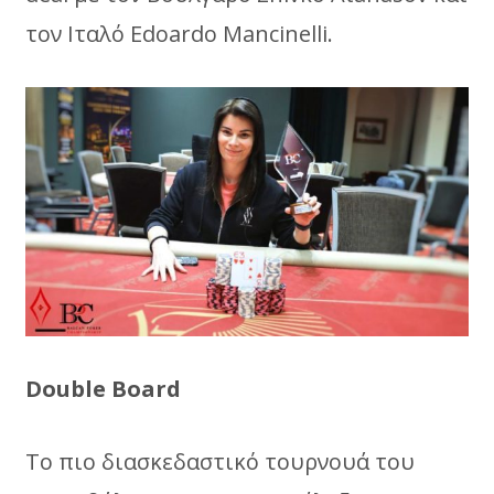
τον Ιταλό Edoardo Mancinelli.
Double Board
To πιο διασκεδαστικό τουρνουά του