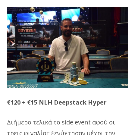
€120 + €15 NLH Deepstack Hyper
Διήμερο τελικά το side event αφού οι
τρεις φιναλίστ ξενύχτησαν μέχρι την