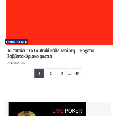
ΕΛΛΗΝΙΚΆ ΝΈΑ
Τα “σπάει” το Loutraki κάθε Τετάρτη – Έρχεται
Σαββατοκύριακο φωτιά
22 ΜΑΪ́ΟΥ, 2026
1
2
3
...
43