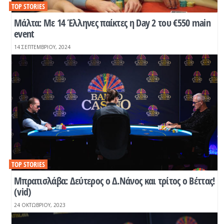
TOP STORIES
Μάλτα: Με 14 Έλληνες παίκτες η Day 2 του €550 main
event
14 ΣΕΠΤΕΜΒΡΊΟΥ, 2024
TOP STORIES
Μπρατισλάβα: Δεύτερος ο Δ.Νάνος και τρίτος ο Βέττας!
(vid)
24 ΟΚΤΩΒΡΊΟΥ, 2023