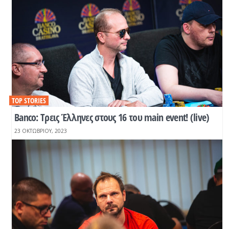
TOP STORIES
Βanco: Tρεις Έλληνες στους 16 του main event! (live)
23 ΟΚΤΩΒΡΊΟΥ, 2023