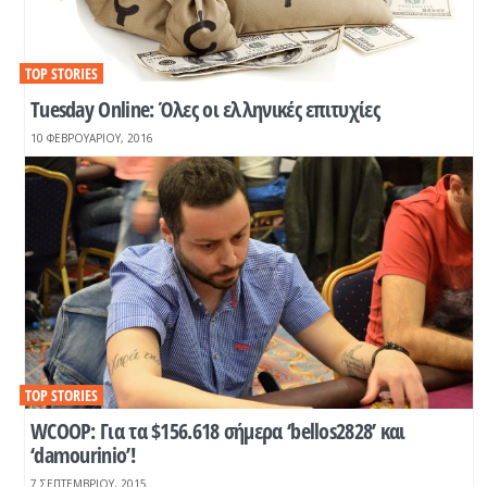
TOP STORIES
Tuesday Online: Όλες οι ελληνικές επιτυχίες
10 ΦΕΒΡΟΥΑΡΊΟΥ, 2016
TOP STORIES
WCOOP: Για τα $156.618 σήμερα ‘bellos2828’ και
‘damourinio’!
7 ΣΕΠΤΕΜΒΡΊΟΥ, 2015