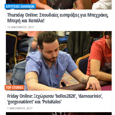
ΕΠΙΤΥΧΊΕΣ ΕΛΛΉΝΩΝ
Thursday Online: Σπουδαίες εισπράξεις για Μπεχράκη,
Μπερή και Καπάλα!
13 ΙΑΝΟΥΑΡΊΟΥ, 2017
TOP STORIES
Friday Online: Ξεχώρισαν ‘bellos2828’, ‘damourinio’,
‘gorgona66ret’ και ‘PoluKalos’
7 ΙΑΝΟΥΑΡΊΟΥ, 2017