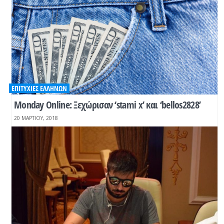
ΕΠΙΤΥΧΊΕΣ ΕΛΛΉΝΩΝ
Monday Online: Ξεχώρισαν ‘stami x’ και ‘bellos2828’
20 ΜΑΡΤΊΟΥ, 2018