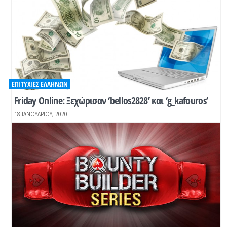
ΕΠΙΤΥΧΊΕΣ ΕΛΛΉΝΩΝ
Friday Online: Ξεχώρισαν ‘bellos2828’ και ‘g_kafouros’
18 ΙΑΝΟΥΑΡΊΟΥ, 2020