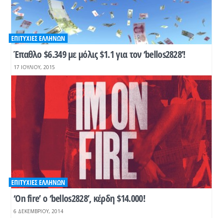
ΕΠΙΤΥΧΊΕΣ ΕΛΛΉΝΩΝ
Έπαθλο $6.349 με μόλις $1.1 για τον ‘bellos2828’!
17 ΙΟΥΛΊΟΥ, 2015
ΕΠΙΤΥΧΊΕΣ ΕΛΛΉΝΩΝ
‘On fire’ ο ‘bellos2828’, κέρδη $14.000!
6 ΔΕΚΕΜΒΡΊΟΥ, 2014