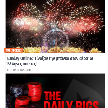
TOP STORIES
Sunday Online: ‘Τίναξαν την μπάνκα στον αέρα’ οι
Έλληνες παίκτες!
17 ΟΚΤΩΒΡΊΟΥ, 2016