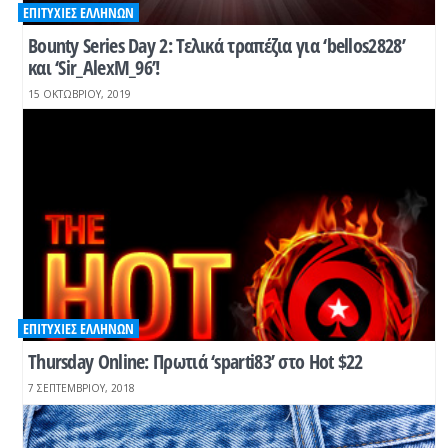
ΕΠΙΤΥΧΊΕΣ ΕΛΛΉΝΩΝ
Bounty Series Day 2: Τελικά τραπέζια για ‘bellos2828’
και ‘Sir_AlexM_96’!
15 ΟΚΤΩΒΡΊΟΥ, 2019
ΕΠΙΤΥΧΊΕΣ ΕΛΛΉΝΩΝ
Thursday Online: Πρωτιά ‘sparti83’ στο Hot $22
7 ΣΕΠΤΕΜΒΡΊΟΥ, 2018