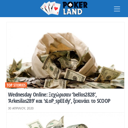
Na
TOP STORIES
Wednesday Online: Ξεχώρισαν ‘bellos2828’,
‘Arkesilas289’ και ‘sLoP_spEEdy’, ξεκινάει το SCOOP
30 ΑΠΡΙΛΊΟΥ, 2020