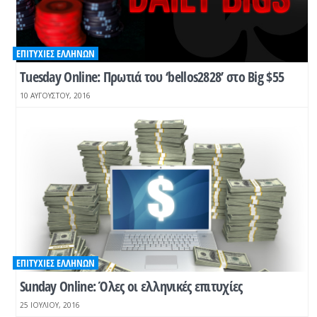
ΕΠΙΤΥΧΊΕΣ ΕΛΛΉΝΩΝ
Tuesday Online: Πρωτιά του ‘bellos2828’ στο Big $55
10 ΑΥΓΟΎΣΤΟΥ, 2016
ΕΠΙΤΥΧΊΕΣ ΕΛΛΉΝΩΝ
Sunday Online: Όλες οι ελληνικές επιτυχίες
25 ΙΟΥΛΊΟΥ, 2016