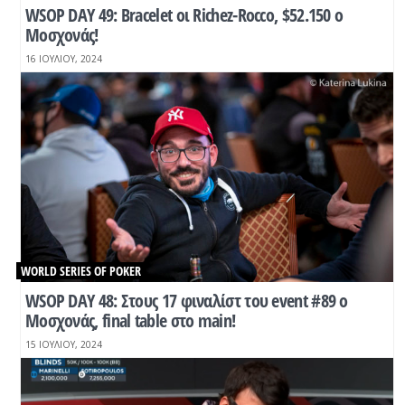
WSOP DAY 49: Bracelet oι Richez-Rocco, $52.150 o
Μοσχονάς!
16 ΙΟΥΛΊΟΥ, 2024
WORLD SERIES OF POKER
WSOP DAY 48: Στους 17 φιναλίστ του event #89 o
Μοσχονάς, final table στο main!
15 ΙΟΥΛΊΟΥ, 2024