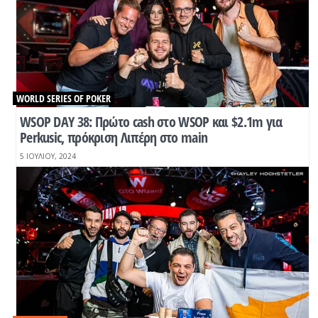
WORLD SERIES OF POKER
WSOP DAY 38: Πρώτο cash στο WSOP και $2.1m για
Perkusic, πρόκριση Λιπέρη στο main
5 ΙΟΥΛΊΟΥ, 2024