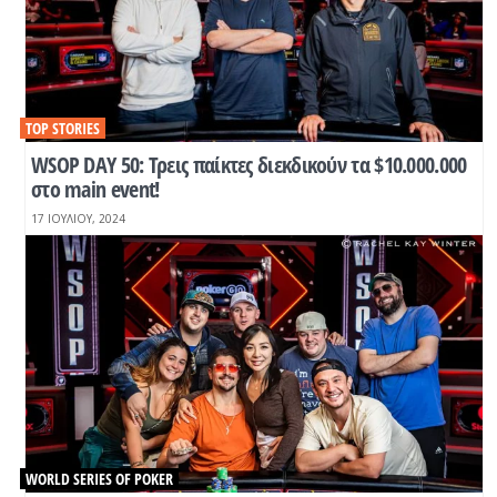
TOP STORIES
WSOP DAY 50: Τρεις παίκτες διεκδικούν τα $10.000.000
στο main event!
17 ΙΟΥΛΊΟΥ, 2024
WORLD SERIES OF POKER