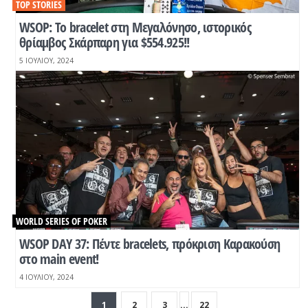
TOP STORIES
WSOP: Το bracelet στη Μεγαλόνησο, ιστορικός
θρίαμβος Σκάρπαρη για $554.925!!
5 ΙΟΥΛΊΟΥ, 2024
WORLD SERIES OF POKER
WSOP DAY 37: Πέντε bracelets, πρόκριση Καρακούση
στο main event!
4 ΙΟΥΛΊΟΥ, 2024
1
2
3
...
22