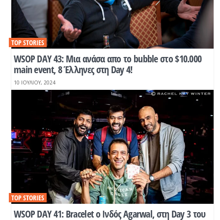
TOP STORIES
WSOP DAY 43: Μια ανάσα απο το bubble στο $10.000
main event, 8 Έλληνες στη Day 4!
10 ΙΟΥΛΊΟΥ, 2024
TOP STORIES
WSOP DAY 41: Βracelet o Ινδός Agarwal, στη Day 3 του