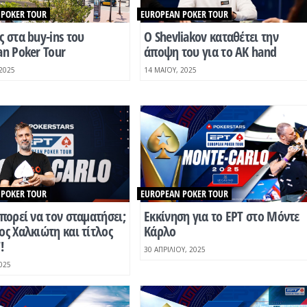
 POKER TOUR
EUROPEAN POKER TOUR
 στα buy-ins του
Ο Shevliakov καταθέτει την
an Poker Tour
άποψη του για το AK hand
 2025
14 ΜΑΪ́ΟΥ, 2025
 POKER TOUR
EUROPEAN POKER TOUR
πορεί να τον σταματήσει;
Εκκίνηση για το EPT στο Μόντε
ς Χαλκιώτη και τίτλος
Κάρλο
!
30 ΑΠΡΙΛΊΟΥ, 2025
2025