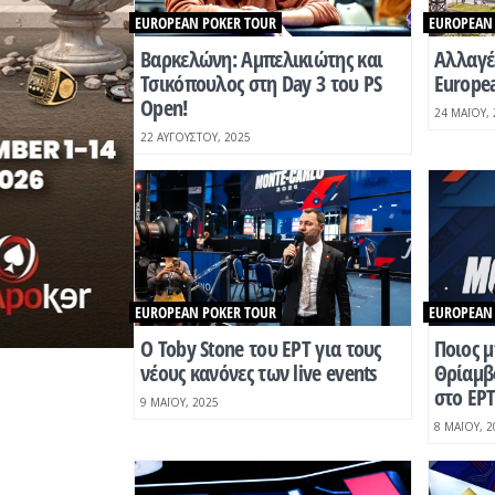
EUROPEAN POKER TOUR
EUROPEAN
Βαρκελώνη: Αμπελικιώτης και
Αλλαγές
Τσικόπουλος στη Day 3 του PS
Europe
Open!
24 ΜΑΪ́ΟΥ,
22 ΑΥΓΟΎΣΤΟΥ, 2025
EUROPEAN POKER TOUR
EUROPEAN
Ο Toby Stone του EPT για τους
Ποιος μ
νέους κανόνες των live events
Θρίαμβο
στο EPT
9 ΜΑΪ́ΟΥ, 2025
8 ΜΑΪ́ΟΥ, 