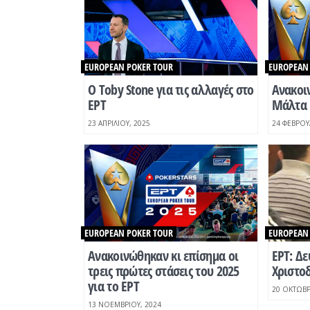
EUROPEAN POKER TOUR
EUROPEAN
Ο Τoby Stone για τις αλλαγές στο
Ανακοι
EPT
Μάλτα 
23 ΑΠΡΙΛΊΟΥ, 2025
24 ΦΕΒΡΟΥ
EUROPEAN POKER TOUR
EUROPEAN
Ανακοινώθηκαν κι επίσημα οι
EPT: Δε
τρεις πρώτες στάσεις του 2025
Χριστοδ
για το EPT
20 ΟΚΤΩΒΡ
13 ΝΟΕΜΒΡΊΟΥ, 2024