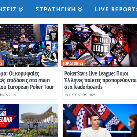
ΉΣΕΙΣ
ΣΤΡΑΤΗΓΙΚΉ
LIVE REPORT
ES
TOP STORIES
μα: Οι κορυφαίες
PokerStars Live League: Ποιοι
ές επιδόσεις στα main
Έλληνες παίκτες προπορεύονται
του European Poker Tour
στα leaderboards
ΡΊΟΥ, 2025
13 ΟΚΤΩΒΡΊΟΥ, 2025