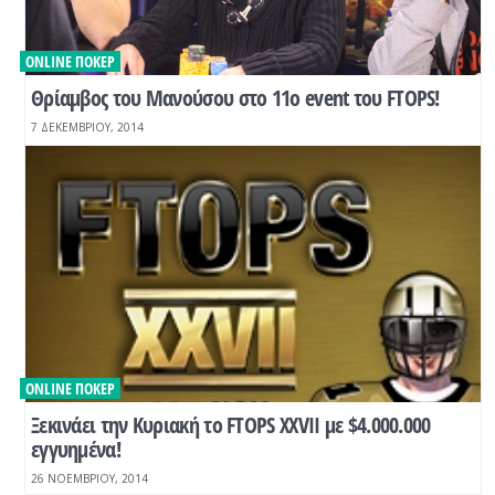
ONLINE ΠΌΚΕΡ
Θρίαμβος του Μανούσου στο 11ο event του FTOPS!
7 ΔΕΚΕΜΒΡΊΟΥ, 2014
ONLINE ΠΌΚΕΡ
Ξεκινάει την Κυριακή το FTOPS XXVII με $4.000.000
εγγυημένα!
26 ΝΟΕΜΒΡΊΟΥ, 2014