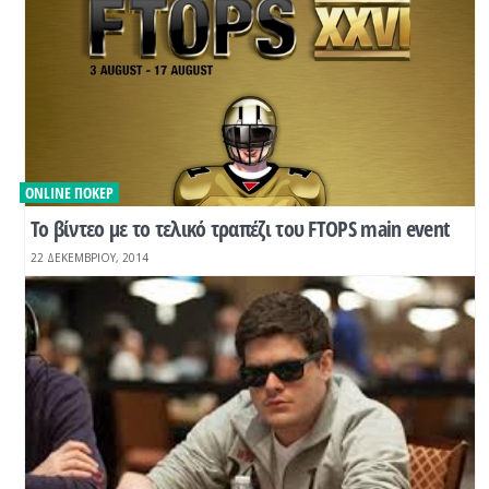
ONLINE ΠΌΚΕΡ
Το βίντεο με το τελικό τραπέζι του FTOPS main event
22 ΔΕΚΕΜΒΡΊΟΥ, 2014