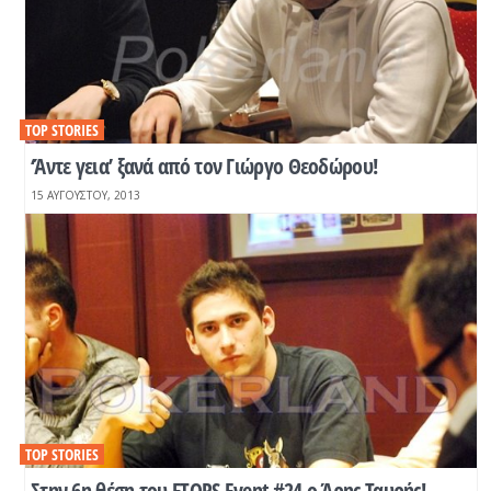
TOP STORIES
‘Άντε γεια’ ξανά από τον Γιώργο Θεοδώρου!
15 ΑΥΓΟΎΣΤΟΥ, 2013
TOP STORIES
Στην 6η θέση του FTOPS Event #24 ο Άρης Ταυρής!