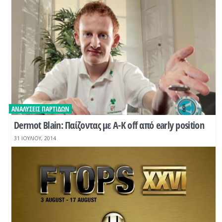
ΑΝΑΛΎΣΕΙΣ ΠΑΡΤΊΔΩΝ
Dermot Blain: Παίζοντας με Α-Κ off από early position
31 ΙΟΥΛΊΟΥ, 2014