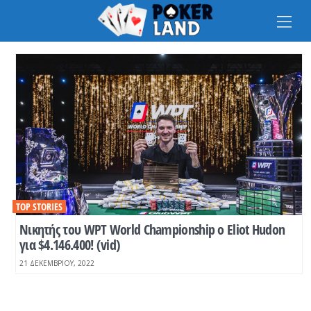
Na
TOP STORIES
Νικητής του WPT World Championship o Eliot Hudon
για $4.146.400! (vid)
21 ΔΕΚΕΜΒΡΊΟΥ, 2022