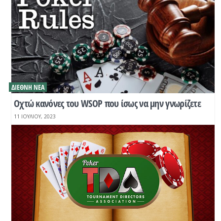
ΔΙΕΘΝΉ ΝΈΑ
Οχτώ κανόνες του WSOP που ίσως να μην γνωρίζετε
11 ΙΟΥΛΊΟΥ, 2023