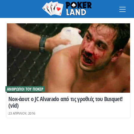
Na
ΆΝΘΡΩΠΟΙ ΤΟΥ ΠΌΚΕΡ
Νοκ-άουτ ο JC Alvarado από τις γροθιές του Busquet!
(vid)
23 ΑΠΡΙΛΊΟΥ, 2016