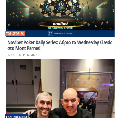
TOP STORIES
Novibet Poker Daily Series: Αύριο το Wednesday Classic
στο Mont Parnes!
12 ΣΕΠΤΕΜΒΡΊΟΥ, 2023
ΕΛΛΗΝΙΚΆ ΝΈΑ