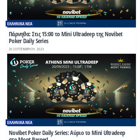
ΕΛΛΗΝΙΚΆ ΝΈΑ
Πάρνηθα: Στις 15:00 το Mini Ultradeep της Novibet
Poker Daily Series
20 ΣΕΠΤΕΜΒΡΊΟΥ, 2023
ΕΛΛΗΝΙΚΆ ΝΈΑ
Novibet Poker Daily Series: Αύριο το Mini Ultradeep
στο Mont Parnes!