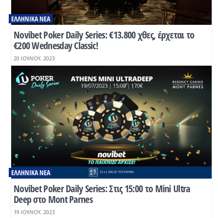
ΕΛΛΗΝΙΚΆ ΝΈΑ
Novibet Poker Daily Series: €13.800 χθες, έρχεται το
€200 Wednesday Classic!
20 ΙΟΥΛΊΟΥ, 2023
ΕΛΛΗΝΙΚΆ ΝΈΑ
Νοvibet Poker Daily Series: Στις 15:00 το Mini Ultra
Deep στο Mont Parnes
19 ΙΟΥΛΊΟΥ, 2023