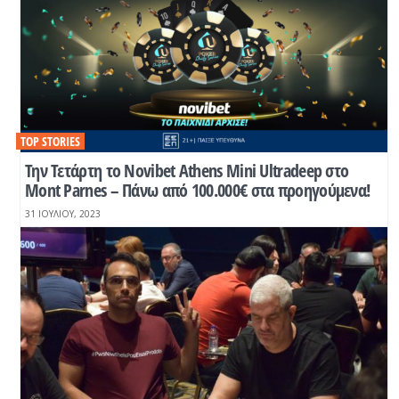
TOP STORIES
Την Τετάρτη το Novibet Athens Mini Ultradeep στο
Mont Parnes – Πάνω από 100.000€ στα προηγούμενα!
31 ΙΟΥΛΊΟΥ, 2023