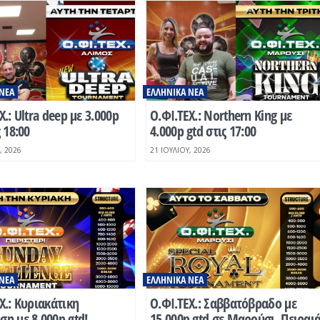
ΝΈΑ
ΕΛΛΗΝΙΚΆ ΝΈΑ
Χ.: Ultra deep με 3.000p
O.ΦΙ.ΤΕΧ.: Northern King με
ς 18:00
4.000p gtd στις 17:00
, 2026
21 ΙΟΥΛΊΟΥ, 2026
ΝΈΑ
ΕΛΛΗΝΙΚΆ ΝΈΑ
Χ.: Κυριακάτικη
O.ΦΙ.ΤΕΧ.: Σαββατόβραδο με
η με 8.000p gtd!
15.000p gtd σε Μαρούσι, Πειραι