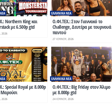
ΝΈΑ
ΕΛΛΗΝΙΚΆ ΝΈΑ
Χ.: Northern King και
Ο.ΦΙ.ΤΕΧ.: Στον Γιαννακό το
stack με 6.500p gtd
Challenge, Δευτέρα με τουρνουά
παντού
, 2026
27 ΙΟΥΛΊΟΥ, 2026
ΝΈΑ
ΕΛΛΗΝΙΚΆ ΝΈΑ
Χ.: Special Royal με 8.000p
Ο.ΦΙ.ΤΕΧ.: Big Friday στον Άλιμο
ο Μαρούσι
με 8.000p gtd
, 2026
24 ΙΟΥΛΊΟΥ, 2026