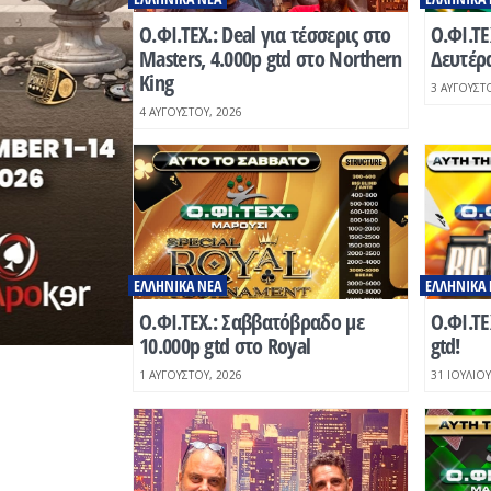
Ο.ΦΙ.ΤΕΧ.: Deal για τέσσερις στο
O.ΦΙ.ΤΕ
Masters, 4.000p gtd στο Northern
Δευτέρ
King
3 ΑΥΓΟΎΣΤΟ
4 ΑΥΓΟΎΣΤΟΥ, 2026
ΕΛΛΗΝΙΚΆ ΝΈΑ
ΕΛΛΗΝΙΚΆ 
O.ΦΙ.ΤΕΧ.: Σαββατόβραδο με
O.ΦΙ.ΤΕ
10.000p gtd στο Royal
gtd!
1 ΑΥΓΟΎΣΤΟΥ, 2026
31 ΙΟΥΛΊΟΥ