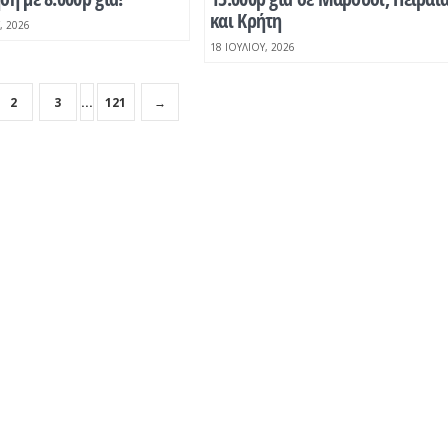
και Κρήτη
, 2026
18 ΙΟΥΛΊΟΥ, 2026
2
3
...
121
→