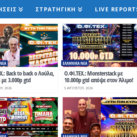
ΉΣΕΙΣ
ΣΤΡΑΤΗΓΙΚΉ
LIVE REPORT
ΝΈΑ
ΕΛΛΗΝΙΚΆ ΝΈΑ
Χ.: Back to back o Λούλα,
O.ΦΙ.ΤΕΧ.: Monsterstack με
 με 3.000p gtd
10.000p gtd απόψε στον Άλιμο!
Υ, 2026
5 ΑΥΓΟΎΣΤΟΥ, 2026
ΝΈΑ
ΕΛΛΗΝΙΚΆ ΝΈΑ