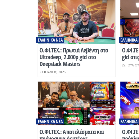
ΕΛΛΗΝΙΚΆ ΝΈΑ
ΕΛΛΗΝΙΚΆ 
Ο.ΦΙ.ΤΕΧ.: Πρωτιά Λεβέντη στο
O.ΦΙ.ΤΕ
Ultradeep, 2.000p gtd στο
gtd στι
Deepstack Masters
22 ΙΟΥΛΊΟΥ
23 ΙΟΥΛΊΟΥ, 2026
ΕΛΛΗΝΙΚΆ ΝΈΑ
ΕΛΛΗΝΙΚΆ 
Ο.ΦΙ.ΤΕΧ.: Αποτελέσματα και
Ο.ΦΙ.ΤΕ
πρόγραμμα Δευτέρας
πρόκλησ