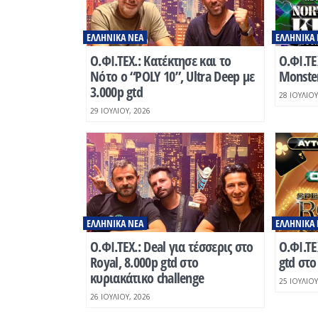
ΕΛΛΗΝΙΚΆ ΝΈΑ
ΕΛΛΗΝΙΚΆ 
O.ΦΙ.ΤΕΧ.: Κατέκτησε και το
Ο.ΦΙ.ΤΕ
Νότο ο “POLY 10”, Ultra Deep με
Monster
3.000p gtd
28 ΙΟΥΛΊΟΥ
29 ΙΟΥΛΊΟΥ, 2026
ΕΛΛΗΝΙΚΆ ΝΈΑ
ΕΛΛΗΝΙΚΆ 
Ο.ΦΙ.ΤΕΧ.: Deal για τέσσερις στο
Ο.ΦΙ.ΤΕ
Royal, 8.000p gtd στο
gtd στ
κυριακάτικο challenge
25 ΙΟΥΛΊΟΥ
26 ΙΟΥΛΊΟΥ, 2026