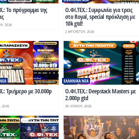
Χ.: Το πρόγραμμα της
O.ΦΙ.ΤΕΧ.: Συμφωνία για τρεις
ας
στο Royal, special πρόκληση με
10k gtd!
Υ, 2026
2 ΑΥΓΟΎΣΤΟΥ, 2026
ΝΈΑ
ΕΛΛΗΝΙΚΆ ΝΈΑ
Χ.: Τριήμερο με 30.000p
O.ΦΙ.ΤΕΧ.: Deepstack Masters με
2.000p gtd
, 2026
30 ΙΟΥΛΊΟΥ, 2026