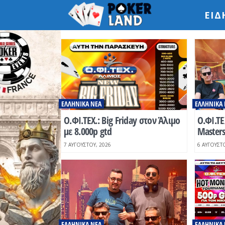
ΕΙΔ
ΕΛΛΗΝΙΚΆ ΝΈΑ
ΕΛΛΗΝΙΚΆ 
Ο.ΦΙ.ΤΕΧ.: Βig Friday στον Άλιμο
O.ΦΙ.ΤΕ
με 8.000p gtd
Masters
7 ΑΥΓΟΎΣΤΟΥ, 2026
6 ΑΥΓΟΎΣΤΟ
ΕΛΛΗΝΙΚΆ ΝΈΑ
ΕΛΛΗΝΙΚΆ 