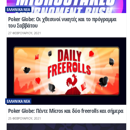
ΕΛΛΗΝΙΚΆ ΝΈΑ
Poker Globe: Οι χθεσινοί νικητές και το πρόγραμμα
του Σαββάτου
27 ΦΕΒΡΟΥΑΡΊΟΥ, 2021
ΕΛΛΗΝΙΚΆ ΝΈΑ
Poker Globe: Πέντε Micros και δύο freerolls και σήμερα
25 ΦΕΒΡΟΥΑΡΊΟΥ, 2021