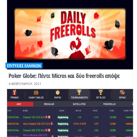
ΕΠΙΤΥΧΊΕΣ ΕΛΛΉΝΩΝ
Poker Globe: Πέντε Micros και δύο freerolls απόψε
4 ΦΕΒΡΟΥΑΡΊΟΥ, 2021