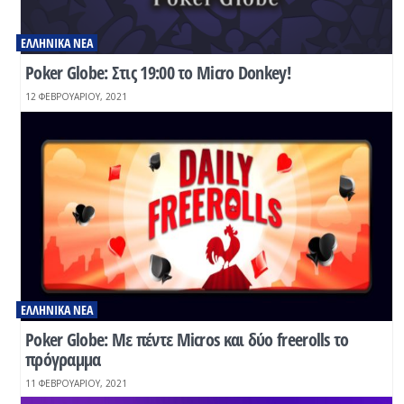
ΕΛΛΗΝΙΚΆ ΝΈΑ
Poker Globe: Στις 19:00 το Micro Donkey!
12 ΦΕΒΡΟΥΑΡΊΟΥ, 2021
ΕΛΛΗΝΙΚΆ ΝΈΑ
Poker Globe: Με πέντε Micros και δύο freerolls το
πρόγραμμα
11 ΦΕΒΡΟΥΑΡΊΟΥ, 2021