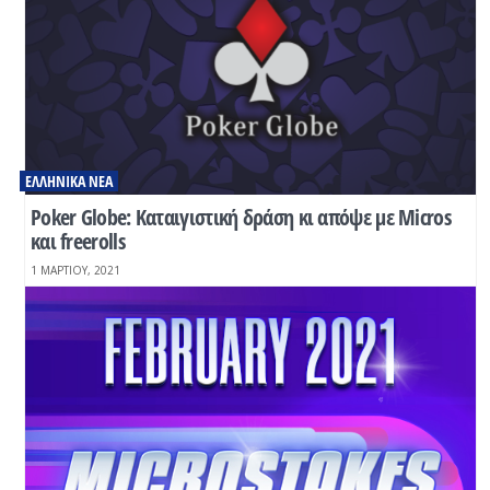
ΕΛΛΗΝΙΚΆ ΝΈΑ
Poker Globe: Καταιγιστική δράση κι απόψε με Micros
και freerolls
1 ΜΑΡΤΊΟΥ, 2021