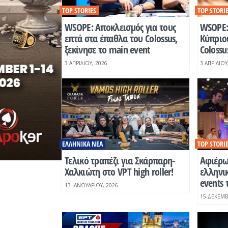
TOP STORIES
TOP STORI
WSOPE: Αποκλεισμός για τους
WSOPE:
επτά στα έπαθλα του Colossus,
Κύπριου
ξεκίνησε το main event
Colossu
3 ΑΠΡΙΛΊΟΥ, 2026
3 ΑΠΡΙΛΊΟΥ
ΕΛΛΗΝΙΚΆ ΝΈΑ
TOP STORI
Τελικό τραπέζι για Σκάρπαρη-
Aφιέρω
Χαλκιώτη στο VPT high roller!
ελληνικ
events 
13 ΙΑΝΟΥΑΡΊΟΥ, 2026
15 ΔΕΚΕΜΒ