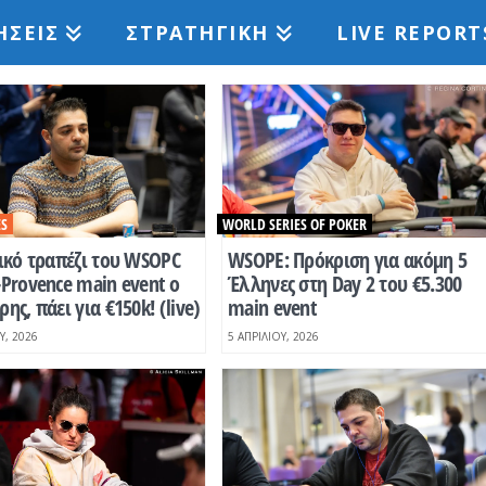
ΉΣΕΙΣ
ΣΤΡΑΤΗΓΙΚΉ
LIVE REPORT
ES
WORLD SERIES OF POKER
ικό τραπέζι του WSOPC
WSOPE: Πρόκριση για ακόμη 5
Provence main event o
Έλληνες στη Day 2 του €5.300
ης, πάει για €150k! (live)
main event
Υ, 2026
5 ΑΠΡΙΛΊΟΥ, 2026