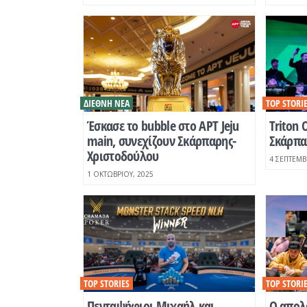
ΔΙΕΘΝΉ ΝΈΑ
TOP STORI
Έσκασε το bubble στο APT Jeju
Τriton 
main, συνεχίζουν Σκάρπαρης-
Σκάρπαρ
Χριστοδούλου
4 ΣΕΠΤΕΜΒ
1 ΟΚΤΩΒΡΊΟΥ, 2025
TOP STORIES
TOP STORI
Πενταψήφιοι Μιχαήλ και
Ο απολ