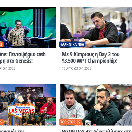
ES
ΕΛΛΗΝΙΚΆ ΝΈΑ
One: Πενταψήφιο cash
Με 9 Κύπριους η Day 2 του
η στο Genesis!
$3.500 WPT Championhip!
ΡΊΟΥ, 2025
16 ΑΥΓΟΎΣΤΟΥ, 2025
ES
TOP STORIES
ογισμός της
WSOP DAY 43: Δέκα Έλληνες στη