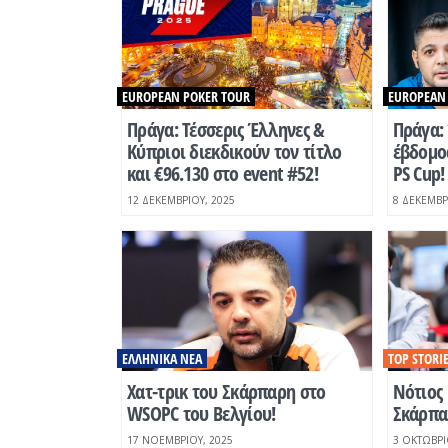
EUROPEAN POKER TOUR
EUROPEAN
Πράγα: Τέσσερις Έλληνες &
Πράγα: 
Κύπριοι διεκδικούν τον τίτλο
έβδομο
και €96.130 στο event #52!
PS Cup!
12 ΔΕΚΕΜΒΡΊΟΥ, 2025
8 ΔΕΚΕΜΒΡ
ΕΛΛΗΝΙΚΆ ΝΈΑ
TOP STORI
Χατ-τρικ του Σκάρπαρη στο
Νότιος 
WSOPC του Βελγίου!
Σκάρπαρ
17 ΝΟΕΜΒΡΊΟΥ, 2025
3 ΟΚΤΩΒΡΊ