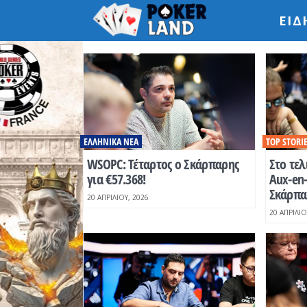
ΕΙΔ
ΕΛΛΗΝΙΚΆ ΝΈΑ
TOP STORI
WSOPC: Τέταρτος ο Σκάρπαρης
Στο τελ
για €57.368!
Aux-en-
Σκάρπαρ
20 ΑΠΡΙΛΊΟΥ, 2026
20 ΑΠΡΙΛΊΟ