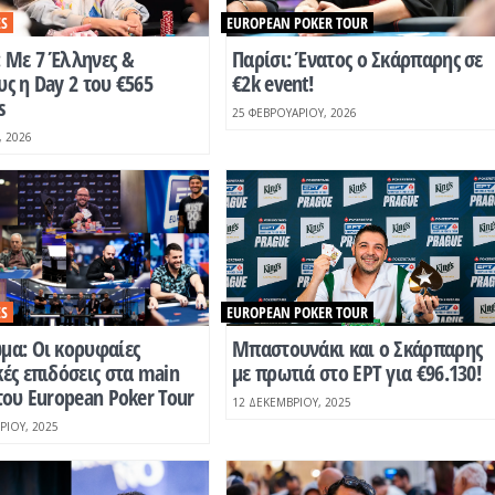
ES
EUROPEAN POKER TOUR
 Mε 7 Έλληνες &
Παρίσι: Ένατος ο Σκάρπαρης σε
ς η Day 2 του €565
€2k event!
s
25 ΦΕΒΡΟΥΑΡΊΟΥ, 2026
, 2026
ES
EUROPEAN POKER TOUR
μα: Οι κορυφαίες
Μπαστουνάκι και ο Σκάρπαρης
ές επιδόσεις στα main
με πρωτιά στο EPT για €96.130!
του European Poker Tour
12 ΔΕΚΕΜΒΡΊΟΥ, 2025
ΡΊΟΥ, 2025