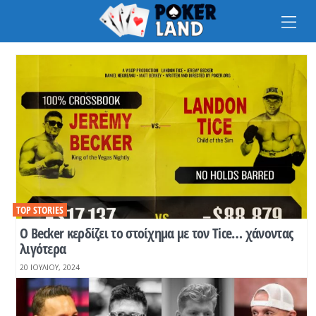
Na
TOP STORIES
O Becker κερδίζει το στοίχημα με τον Tice… χάνοντας
λιγότερα
20 ΙΟΥΛΊΟΥ, 2024