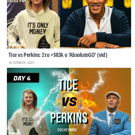
_VIDEOS
Tice vs Perkins: Στο +$83k o ‘AbsoluteGO’ (vid)
10 ΙΟΥΝΊΟΥ, 2021
_VIDEOS