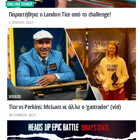
ONLINE ΠΌΚΕΡ
Παραιτήθηκε ο Landon Tice από το challenge!
5 ΙΟΥΛΊΟΥ, 2021
_VIDEOS
Tice vs Perkins: Μείωσε κι άλλο ο ‘gastrader’ (vid)
30 ΙΟΥΝΊΟΥ, 2021