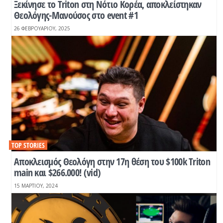
Ξεκίνησε το Triton στη Νότιο Κορέα, αποκλείστηκαν
Θεολόγης-Μανούσος στο event #1
26 ΦΕΒΡΟΥΑΡΊΟΥ, 2025
TOP STORIES
Αποκλεισμός Θεολόγη στην 17η θέση του $100k Τriton
main και $266.000! (vid)
15 ΜΑΡΤΊΟΥ, 2024