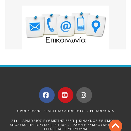
Facebook
YouTube
Instagram
ΌΡΟΙ ΧΡΉΣΗΣ
ΙΔΙΩΤΙΚΌ ΑΠΌΡΡΗΤΟ
ΕΠΙΚΟΙΝΩΝΊΑ
21+ | ΑΡΜΟΔΙΟΣ ΡΥΘΜΙΣΤΗΣ ΕΕΕΠ | ΚΙΝΔΥΝΟΣ ΕΘΙΣΜΟΥ &
ΑΠΩΛΕΙΑΣ ΠΕΡΙΟΥΣΙΑΣ | ΕΟΠΑΕ – ΓΡΑΜΜΗ ΣΥΜΒΟΥΛΕΥΤΙΚΗΣ:
1114 | ΠΑΙΞΕ ΥΠΕΥΘΥΝΑ