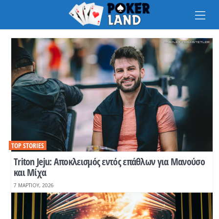
Na
TOP STORIES
Τriton Jeju: Αποκλεισμός εντός επάθλων για Μανούσο
και Μίχα
7 ΜΑΡΤΊΟΥ, 2026