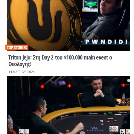
TOP STORIES
Τriton Jeju: Στη Day 2 του $100.000 main event o
Θεολόγης!
14 ΜΑΡΤΊΟΥ, 2024