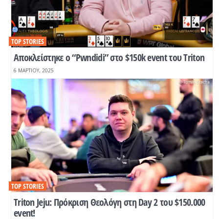
TOP STORIES
Αποκλείστηκε ο “Pwndidi” στο $150k event του Triton
6 ΜΑΡΤΊΟΥ, 2025
TOP STORIES
Triton Jeju: Πρόκριση Θεολόγη στη Day 2 του $150.000
event!