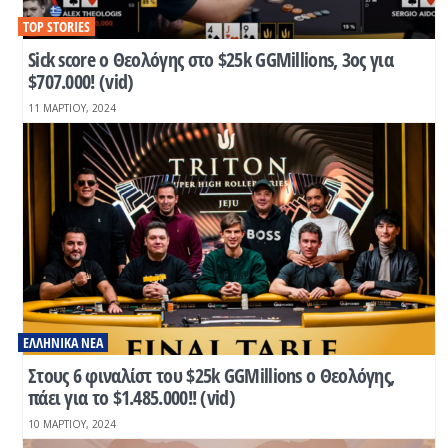
TOP STORIES
Sick score ο Θεολόγης στο $25k GGMillions, 3oς για
$707.000! (vid)
11 ΜΑΡΤΊΟΥ, 2024
ΕΛΛΗΝΙΚΆ ΝΈΑ
Στους 6 φιναλίστ του $25k GGMillions o Θεολόγης,
πάει για το $1.485.000!! (vid)
10 ΜΑΡΤΊΟΥ, 2024