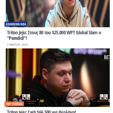
ΕΛΛΗΝΙΚΆ ΝΈΑ
Τriton Jeju: Στους 80 του $25.000 WPT Global Slam ο
“Pwndidi”!
2 ΜΑΡΤΊΟΥ, 2025
TOP STORIES
Triton Jeju: Cash $66.500 για Θεολόγη!