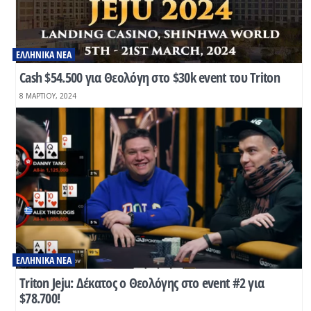
ΕΛΛΗΝΙΚΆ ΝΈΑ
Cash $54.500 για Θεολόγη στο $30k event του Triton
8 ΜΑΡΤΊΟΥ, 2024
ΕΛΛΗΝΙΚΆ ΝΈΑ
Triton Jeju: Δέκατος ο Θεολόγης στο event #2 για
$78.700!