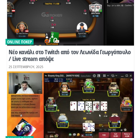
ONLINE ΠΌΚΕΡ
Nέο κανάλι στο Twitch από τον Λεωνίδα Γεωργόπουλο
/ Live stream απόψε
25 ΣΕΠΤΕΜΒΡΊΟΥ, 2025