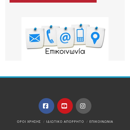
Facebook
YouTube
Instagram
ΌΡΟΙ ΧΡΉΣΗΣ
ΙΔΙΩΤΙΚΌ ΑΠΌΡΡΗΤΟ
ΕΠΙΚΟΙΝΩΝΊΑ