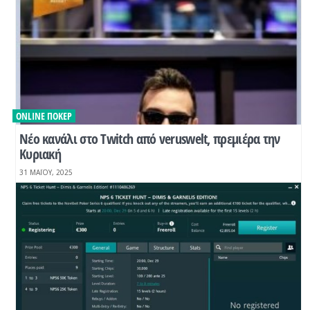
ONLINE ΠΌΚΕΡ
Νέο κανάλι στο Twitch από veruswelt, πρεμιέρα την
Κυριακή
31 ΜΑΪ́ΟΥ, 2025