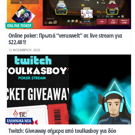
ONLINE ΠΌΚΕΡ
Online poker: Πρωτιά “veruswelt” σε live stream για
$22.481!
12 ΝΟΕΜΒΡΊΟΥ, 2025
ΕΛΛΗΝΙΚΆ ΝΈΑ
Τwitch: Giveaway σήμερα από toulkasboy για δύο