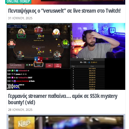
ONLINE ΠΌΚΕΡ
Πενταψήφιος ο “veruswelt” σε live stream στο Twitch!
31 ΙΟΥΛΊΟΥ, 2025
_VIDEOS
Γερμανός streamer παθαίνει… αμόκ σε $53k mystery
bounty! (vid)
28 ΙΟΥΛΊΟΥ, 2025