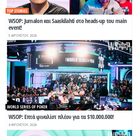
TOP STORIES
WSOP: Jumalon και Saaskilahti στο heads-up του main
event!
5 ΑΥΓΟΎΣΤΟΥ, 2026
WORLD SERIES OF POKER
WSOP: Επτά φιναλίστ πλέον για τα $10.000.000!
4 ΑΥΓΟΎΣΤΟΥ, 2026