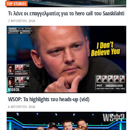
TOP STORIES
Tι λένε οι επαγγελματίες για το hero call του Saaskilahti
7 ΑΥΓΟΎΣΤΟΥ, 2026
_VIDEOS
WSOP: Τα highlights του heads-up (vid)
6 ΑΥΓΟΎΣΤΟΥ, 2026