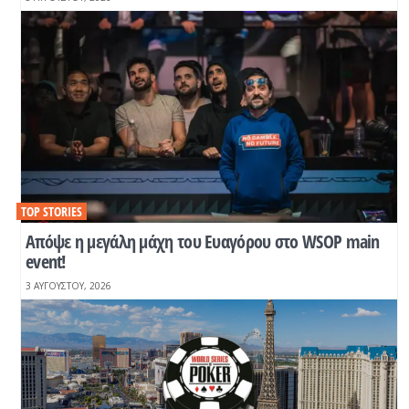
TOP STORIES
Απόψε η μεγάλη μάχη του Ευαγόρου στο WSOP main
event!
3 ΑΥΓΟΎΣΤΟΥ, 2026