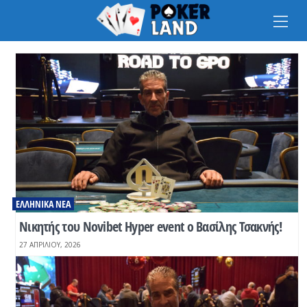
Na
ΕΛΛΗΝΙΚΆ ΝΈΑ
Νικητής του Νοvibet Hyper event o Βασίλης Τσακνής!
27 ΑΠΡΙΛΊΟΥ, 2026