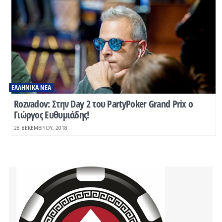
ΕΛΛΗΝΙΚΆ ΝΈΑ
Rozvadov: Στην Day 2 του PartyPoker Grand Prix ο
Γιώργος Ευθυμιάδης!
28 ΔΕΚΕΜΒΡΊΟΥ, 2018